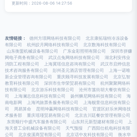
更新时间：2026-08-06 14:27:56
友情链接：
德州方璟网络科技有限公司
北京康拓瑞特冷冻设备
有限公司
杭州皎月网络科技有限公司
北京数海科技有限公司
山东衡盟机械设备有限公司
广东金彩照明有限公司
深圳市拼赚
网电子商务有限公司
武汉点兔网络科技有限公司
湖北利安伟业
消防工程有限公司
上海冀瑶信息咨询有限公司
武汉市启烨信息
技术咨询服务有限公司
彭州圣元酒店管理有限公司
上海一诺唯
新企业管理咨询有限公司
重庆顾寻科技发展有限公司
北京弘智
教育科技有限公司
深圳市生华荣贸易有限公司
杭州聚聚网络科
技有限公司
北京游乐科技有限公司
沧州市簋街胡大餐饮有限公
司
上海澜志信息科技有限公司
扬州狮尼网络科技有限公司
海
南电影网
上海鸿旅票务服务有限公司
上海舰萱信息科技有限公
司
周易算命
昆明坤赢网络科技有限公司
官渡区好乐米网络技
术服务部
重庆瑶瑾贸易有限公司
北京吉川廷餐饮管理有限公司
东营顺行中盛汽车服务有限公司
山东邦元新型建材有限公司
上
海天督工业机械设备有限公司
天气预报
广西阳仕机电科技有限
公司
北京俊溪商贸有限公司
北京话中友科技有限公司
衡水华