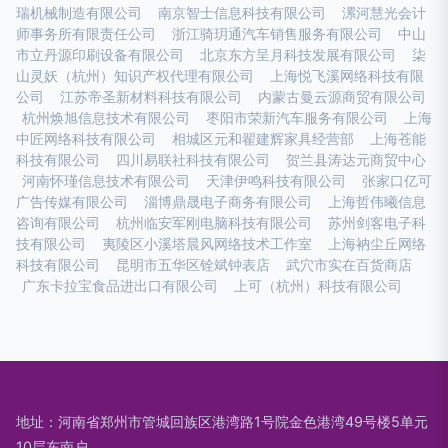
瑞机械制造有限公司
南京智士信息科技有限公司
漯河慧光会计
师事务所有限责任公司
浙江骑玥通汽车销售服务有限公司
中山
市立丹源印刷设备有限公司
北京东方呈月科技发展有限公司
柒
山灵妖（杭州）知识产权代理有限公司
上海悦飞溪网络科技有限
公司
江苏帝圣新材料科技有限公司
内蒙古曼云源商贸有限公司
杭州焕旭信息技术有限公司
枣阳市荣新汽车服务有限公司
上海
中匠网络科技有限公司
相城区元和翟建辉家具经营部
上海苍能
科技有限公司
四川易联社科技有限公司
贺兰县涛达元商贸中心
河南怀瑾信息技术有限公司
天津伊鸣科技有限公司
张家口亿可
广告传媒有限公司
淄博鼎晟电子商务有限公司
上海哲伟曦信息
咨询有限公司
杭州临安军刚电脑科技有限公司
苏州剑客电子科
技有限公司
夷陵区小溪塔晨风网络技术工作室
上海衲尘丘网络
科技有限公司
昆明市五华区铨斌钟表店
武穴市实在百货商店
广东卡拉宝食品进出口有限公司
上可（杭州）科技有限公司
地址：河南省郑州市管城回族区港湾路1号院金色港湾49号楼5单元
10层东南户